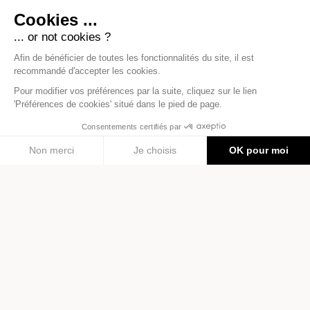
CLASSEUR S'COOL AND CO -
Sac à mains
COOL
Camion à glaces
MADE IN FRANCE
18,00 €
9,00 €