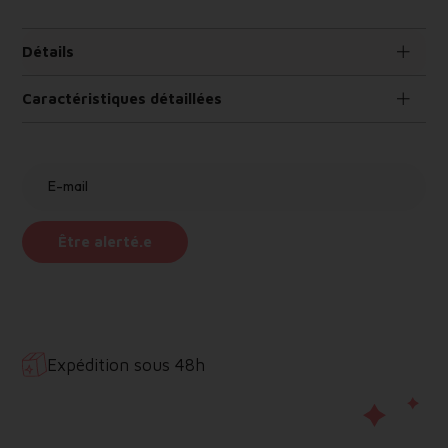
Détails
Caractéristiques détaillées
HELLO HOSSY
E-mail
Être alerté.e
À partir de 6 ans
Expédition sous 48h