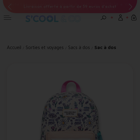
Livraison offerte à partir de 59 euros d'achat
Connexion
Email *
Accueil
Sorties et voyages
Sacs à dos
Sac à dos
Mot de passe *
Mot de passe oublié ?
Valider
Inscription