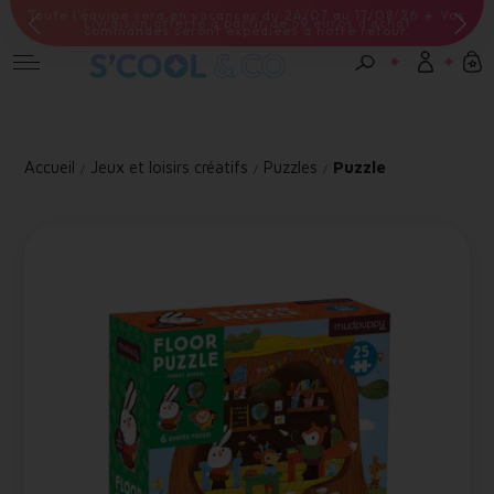
Livraison offerte à partir de 59 euros d'achat
Connexion
Email *
Accueil
Jeux et loisirs créatifs
Puzzles
Puzzle
Mot de passe *
Mot de passe oublié ?
Valider
Inscription