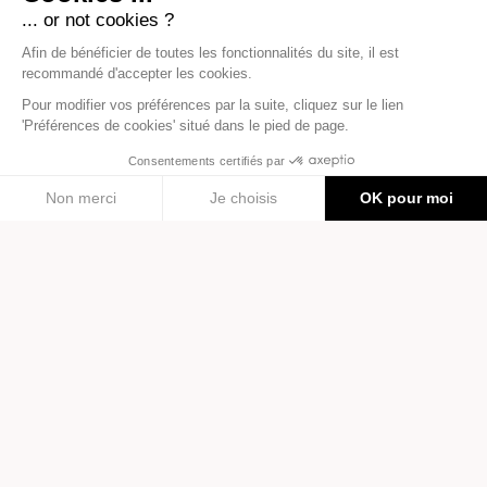
Jeu de 7 familles
Ballon foot
Super Bestiolles
OMY x REBOND
9,90 €
49,00 €
Livraisons
Paiement