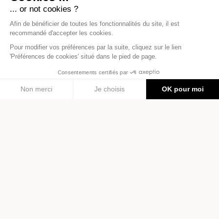
Jeu d'échecs
Puzzle
Cour du Roi
Little Scientist 500 pièces
19,95 €
13,50 €
Livraisons
Paiement