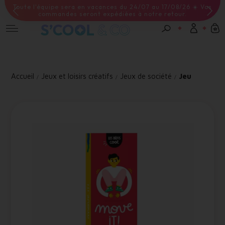
Livraison offerte à partir de 59 euros d'achat
Connexion
Email *
Accueil
Jeux et loisirs créatifs
Jeux de société
Jeu
Mot de passe *
Mot de passe oublié ?
Valider
Inscription