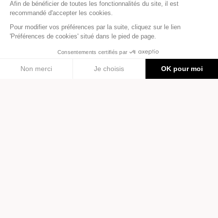
Go
En vous abonnant à la newsletter, vous acceptez de recevoir des communications
marketing personnalisées par email, et confirmez avoir lu la
politique de
confidentialité
. Vous pouvez vous désinscrire à tout moment à l’aide des liens de
désinscription ou en nous contactant via notre formulaire de contact :
ici
S'COOL & CO