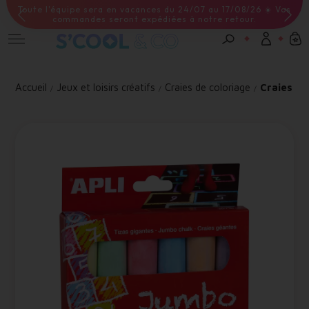
Toute l'équipe sera en vacances du 24/07 au 17/08/26 ☀️ Vos
Livraison offerte à partir de 59 euros d'achat
commandes seront expédiées à notre retour.
Connexion
Accueil
Jeux et loisirs créatifs
Craies de coloriage
Craies
Email *
Mot de passe *
Mot de passe oublié ?
Valider
Inscription