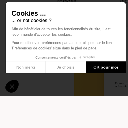
rapides
séc
En vous ab
à l’aide de
5