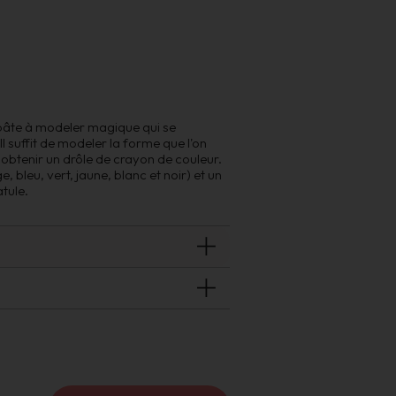
 pâte à modeler magique qui se
l suffit de modeler la forme que l'on
 obtenir un drôle de crayon de couleur.
, bleu, vert, jaune, blanc et noir) et un
tule.
GRAINE CREATIVE