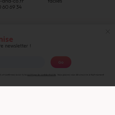
-and-co.fr
faciles
0 60 69 34
mise
e newsletter !
Go
 et confirmez avoir lu la
politique de confidentialité
. Vous pouvez vous désinscrire à tout moment
re
e