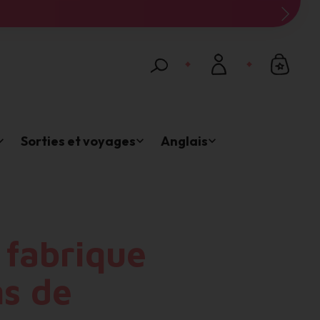
Connexion
Email *
Sorties et voyages
Anglais
Mot de passe *
Mot de passe oublié ?
a fabrique
Valider
ns de
Inscription