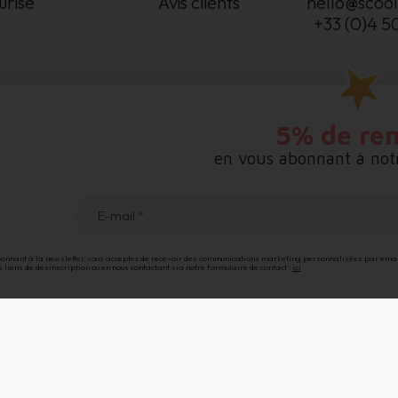
urisé
Avis clients
hello@scool
+33 (0)4 5
5% de re
en vous abonnant à notr
E-mail *
onnant à la newsletter, vous acceptez de recevoir des communications marketing personnalisées par email,
s liens de désinscription ou en nous contactant via notre formulaire de contact :
ici
% de remise sur vot
première command
en vous abonnant à notre newsletter