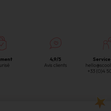
ement
4,9/5
Service 
urisé
Avis clients
hello@scool
+33 (0)4 5