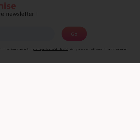
mise
e newsletter !
Go
re
 et confirmez avoir lu la
politique de confidentialité
. Vous pouvez vous désinscrire à tout moment
e
z avoir lu la
politique
ormulaire de contact :