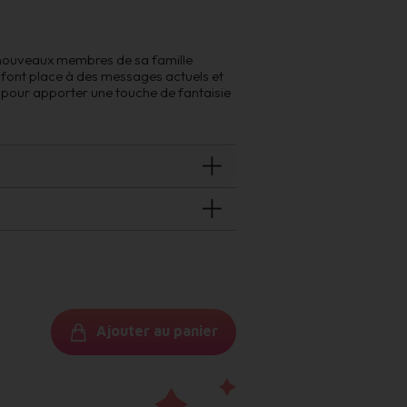
s nouveaux membres de sa famille
s font place à des messages actuels et
n pour apporter une touche de fantaisie
PIED DE POULE
Ajouter au panier