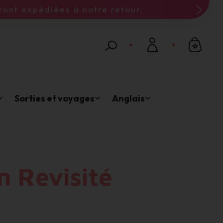
Connexion
Email *
Sorties et voyages
Anglais
Mot de passe *
Mot de passe oublié ?
n Revisité
Valider
Inscription