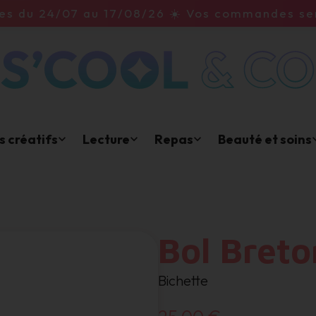
Livraison offerte à partir de 59 euros d'achat
rs créatifs
Lecture
Repas
Beauté et soins
Bol Breto
Bichette