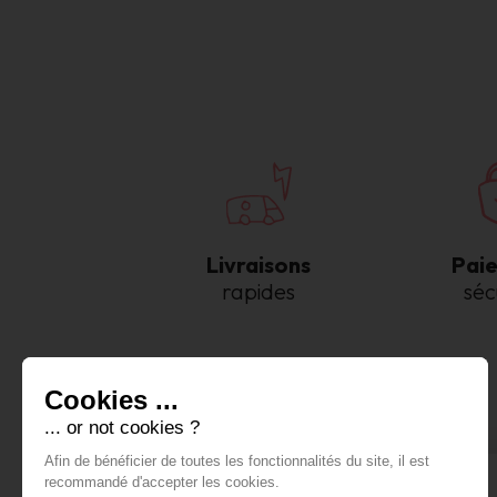
Livraisons
Pai
rapides
séc