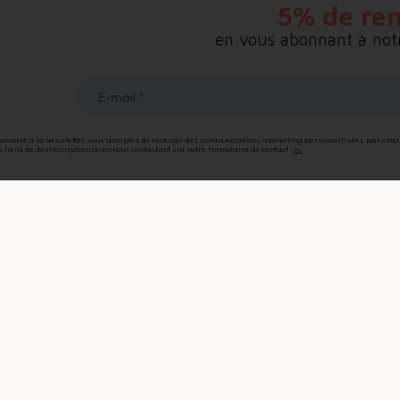
5% de re
en vous abonnant à notr
E-mail *
% de remise sur vot
onnant à la newsletter, vous acceptez de recevoir des communications marketing personnalisées par email,
s liens de désinscription ou en nous contactant via notre formulaire de contact :
ici
première command
en vous abonnant à notre newsletter
E-mail *
Go
newsletter, vous acceptez de recevoir des communications marketing personnalisées par email, et confirme
 pouvez vous désinscrire à tout moment à l’aide des liens de désinscription ou en nous contactant via notre f