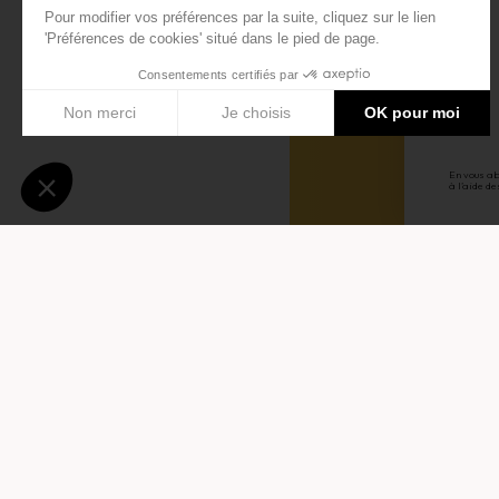
5
En vous ab
à l’aide de
En vous abonnant à la 
de confidentialité
. Vous
ici